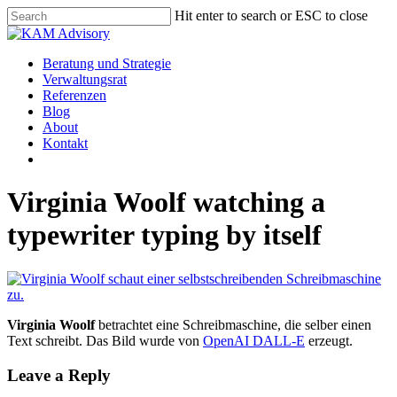
Skip
Hit enter to search or ESC to close
to
Close
main
Search
content
Menu
Beratung und Strategie
Verwaltungsrat
Referenzen
Blog
About
Kontakt
Virginia Woolf watching a
typewriter typing by itself
Virginia Woolf
betrachtet eine Schreibmaschine, die selber einen
Text schreibt. Das Bild wurde von
OpenAI DALL-E
erzeugt.
Leave a Reply