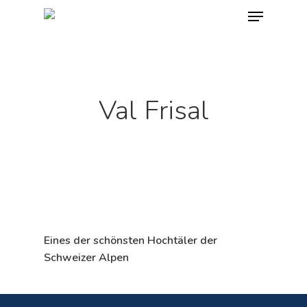
Skip
Menu
to
main
content
Val Frisal
Eines der schönsten Hochtäler der
Schweizer Alpen