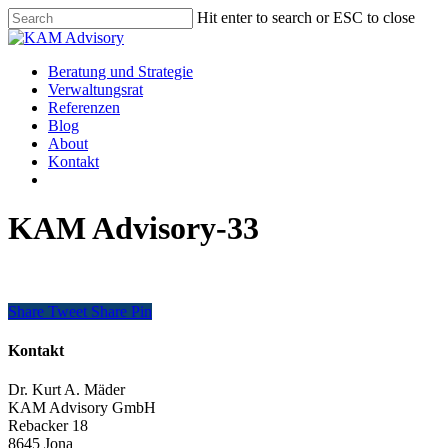
Skip
Hit enter to search or ESC to close
to
Close
main
Search
content
Menu
Beratung und Strategie
Verwaltungsrat
Referenzen
Blog
About
Kontakt
KAM Advisory-33
Share
Tweet
Share
Pin
Kontakt
Dr. Kurt A. Mäder
KAM Advisory GmbH
Rebacker 18
8645 Jona