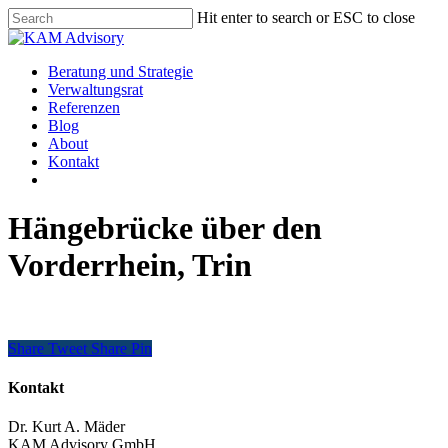
Skip
Hit enter to search or ESC to close
to
Close
main
Search
content
Menu
Beratung und Strategie
Verwaltungsrat
Referenzen
Blog
About
Kontakt
Hängebrücke über den
Vorderrhein, Trin
Share
Tweet
Share
Pin
Kontakt
Dr. Kurt A. Mäder
KAM Advisory GmbH