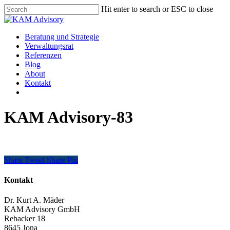
Skip
Hit enter to search or ESC to close
to
Close
main
Search
content
Menu
Beratung und Strategie
Verwaltungsrat
Referenzen
Blog
About
Kontakt
KAM Advisory-83
Share
Tweet
Share
Pin
Kontakt
Dr. Kurt A. Mäder
KAM Advisory GmbH
Rebacker 18
8645 Jona